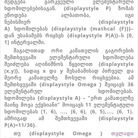
შედგება
გარკვეული
ელემენტარული
ხდომილებებისაგან
.
{displaystyle P}
ზომას
ეწოდება
ალბათობა
,
იგი
ნებისმიერ
{displaystyle
A}
ხდომილებას
{displaystyle {mathcal {F}}}
–
დან
უსაბამებს
რიცხვს
{displaystyle P(A)}
–
ს
[0,
1]
ინტერვალში
.
მაგალითად
ორი
კამათელის
გაგორების
შემთხვევაში
ელემენტარული
ხდომილება
შეიძლება
აღინიშნოს
წყვილით
{displaystyle
(x,y)}
,
სადაც
x
და
y
შესაბამისად
პირველ
და
მეორე
კამათელზე
მოსული
რიცხვებია
.
ამ
შემთხვევაში
{displaystyle Omega }
შეიცავს
36
ელემენტარულ
ხდომილებას
.
ხდომილება
{displaystyle A}
– "
ერთ
კამათელზე
მაინც
მოვა
ექვსიანი
"
მოიცავს
11
ელემენტატული
ხდომილებას
(1, 6), ..., (6, 6), (6, 5),..., (6, 1).
ამრიგად
ამ
შემთხვევაში
{displaystyle
P(A)=11/36}
.
თუ
{displaystyle Omega }
თვლადი