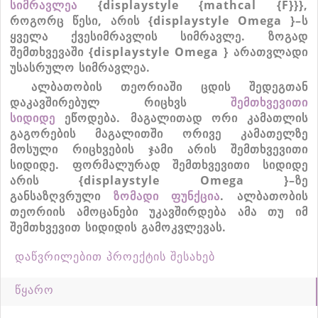
სიმრავლეა
{displaystyle {mathcal {F}}}
,
როგორც
წესი
,
არის
{displaystyle Omega }
–
ს
ყველა
ქვესიმრავლის
სიმრავლე
.
ზოგად
შემთხვევაში
{displaystyle Omega }
არათვლადი
უსასრულო
სიმრავლეა
.
ალბათობის
თეორიაში
ცდის
შედეგთან
დაკავშირებულ
რიცხვს
შემთხვევითი
სიდიდე
ეწოდება
.
მაგალითად
ორი
კამათლის
გაგორების
მაგალითში
ორივე
კამათელზე
მოსული
რიცხვების
ჯამი
არის
შემთხვევითი
სიდიდე
.
ფორმალურად
შემთხვევითი
სიდიდე
არის
{displaystyle Omega }
–
ზე
განსაზღვრული
ზომადი
ფუნქცია
.
ალბათობის
თეორიის
ამოცანები
უკავშირდება
ამა
თუ
იმ
შემთხვევით
სიდიდის
გამოკვლ
ევას.
დაწვრილებით პროექტის შესახებ
წყარო