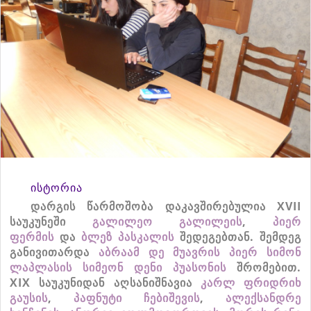
ისტორია
დარგის
წარმოშობა
დაკავშირებულია
XVII
საუკუნეში
გალილეო
გალილეის
,
პიერ
ფერმის
და
ბლეზ
პასკალის
შედეგებთან
.
შემდეგ
განივითარდა
აბრაამ
დე
მუავრის
პიერ
სიმონ
ლაპლასის
სიმეონ
დენი
პუასონის
შრომებით
.
XIX
საუკუნიდან
აღსანიშნავია
კარლ
ფრიდრიხ
გაუსის
,
პაფნუტი
ჩებიშევის
,
ალექსანდრე